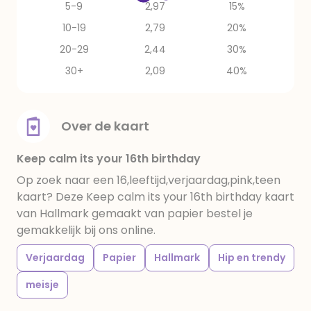
5-9
2,97
15%
10-19
2,79
20%
20-29
2,44
30%
30+
2,09
40%
Over de kaart
Keep calm its your 16th birthday
Op zoek naar een 16,leeftijd,verjaardag,pink,teen
kaart? Deze Keep calm its your 16th birthday kaart
van Hallmark gemaakt van papier bestel je
gemakkelijk bij ons online.
Verjaardag
Papier
Hallmark
Hip en trendy
meisje