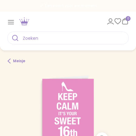
Een kaart voor elk moment
0
Meisje