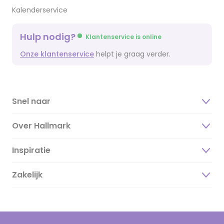
Kalenderservice
Hulp nodig?
Klantenservice is online
Onze klantenservice
helpt je graag verder.
Snel naar
Over Hallmark
Inspiratie
Over ons
Duurzaamheid
Zakelijk
Magazine
Vacatures
Inspiratieteksten
Inloggen retailer
Werken bij Hallmark
Cadeau inspiratie