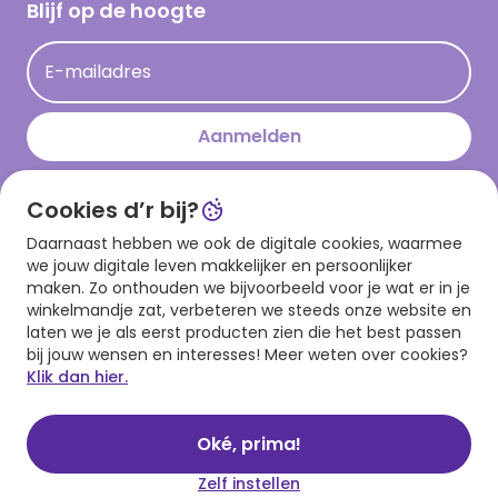
Hallmark Kaartclub
Blijf op de hoogte
Kaartinspiratie
Acties
E-mailadres
Persberichten
Hallmark en Kinderpostzegels
Aanmelden
Cookies d’r bij?
Download onze app
Daarnaast hebben we ook de digitale cookies, waarmee
we jouw digitale leven makkelijker en persoonlijker
maken. Zo onthouden we bijvoorbeeld voor je wat er in je
winkelmandje zat, verbeteren we steeds onze website en
laten we je als eerst producten zien die het best passen
bij jouw wensen en interesses! Meer weten over cookies?
Klik dan hier.
Algemene voorwaarden
Privacy statement
Cookies
© 1999 - 2025 Hallmark
Oké, prima!
Zelf instellen