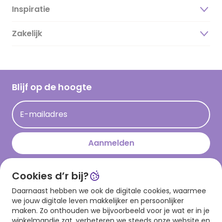
Inspiratie
Over ons
Duurzaamheid
Zakelijk
Magazine
Vacatures
Inspiratieteksten
Inloggen retailer
Werken bij Hallmark
Cadeau inspiratie
Hallmark Kaartclub
Blijf op de hoogte
Kaartinspiratie
Acties
E-mailadres
Persberichten
Hallmark en Kinderpostzegels
Aanmelden
Cookies d’r bij?
Download onze app
Daarnaast hebben we ook de digitale cookies, waarmee
we jouw digitale leven makkelijker en persoonlijker
maken. Zo onthouden we bijvoorbeeld voor je wat er in je
winkelmandje zat, verbeteren we steeds onze website en