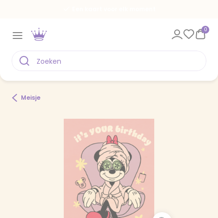
Een kaart voor elk moment
0
Meisje