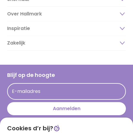
Over Hallmark
Inspiratie
Over ons
Duurzaamheid
Zakelijk
Magazine
Vacatures
Inspiratieteksten
Inloggen retailer
Werken bij Hallmark
Cadeau inspiratie
Hallmark Kaartclub
Blijf op de hoogte
Kaartinspiratie
Acties
E-mailadres
Persberichten
Hallmark en Kinderpostzegels
Aanmelden
Cookies d’r bij?
Download onze app