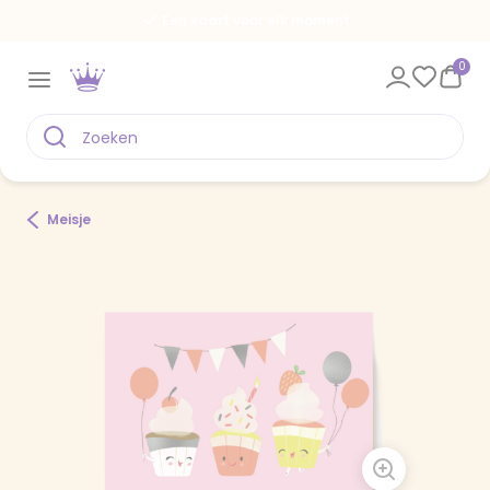
Een kaart voor elk moment
0
Meisje