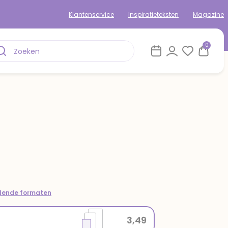
Klantenservice
Inspiratieteksten
Magazine
0
llende formaten
3,49