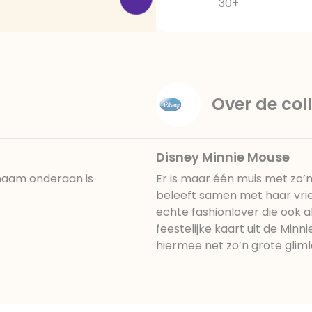
30+
Over de coll
Disney Minnie Mouse
 naam onderaan is
Er is maar één muis met zo’n
beleeft samen met haar vrie
echte fashionlover die ook al
feestelijke kaart uit de Minn
hiermee net zo’n grote gliml