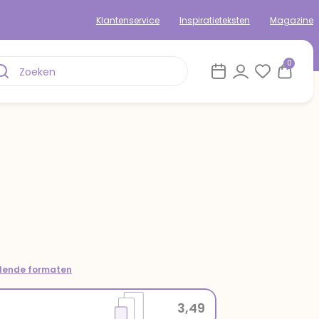
Klantenservice
Inspiratieteksten
Magazine
0
llende formaten
3,49