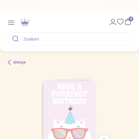
Een kaart voor elk moment
0
Meisje