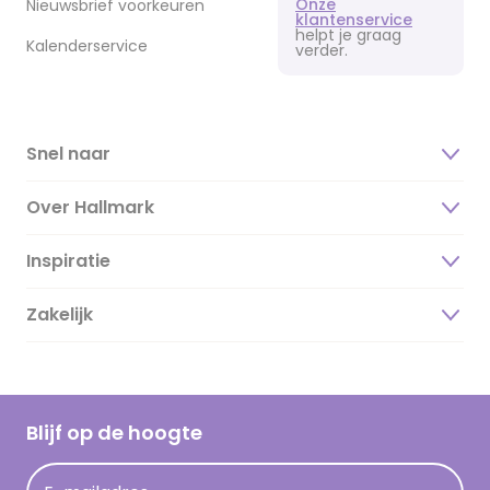
Onze
Nieuwsbrief voorkeuren
klantenservice
helpt je graag
Kalenderservice
verder.
Snel naar
Over Hallmark
Inspiratie
Over ons
Duurzaamheid
Zakelijk
Magazine
Vacatures
Inspiratieteksten
Inloggen retailer
Werken bij Hallmark
Cadeau inspiratie
Hallmark Kaartclub
Blijf op de hoogte
Kaartinspiratie
Acties