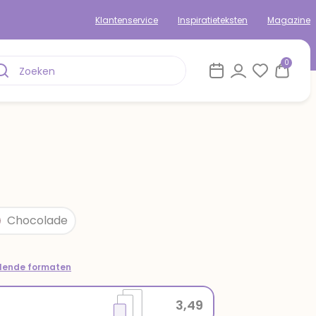
Klantenservice
Inspiratieteksten
Magazine
0
Chocolade
llende formaten
3,49