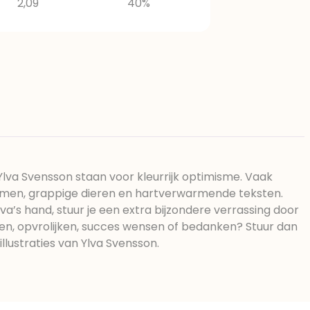
2,09
40%
 Ylva Svensson staan voor kleurrijk optimisme. Vaak
emen, grappige dieren en hartverwarmende teksten.
va’s hand, stuur je een extra bijzondere verrassing door
sen, opvrolijken, succes wensen of bedanken? Stuur dan
llustraties van Ylva Svensson.