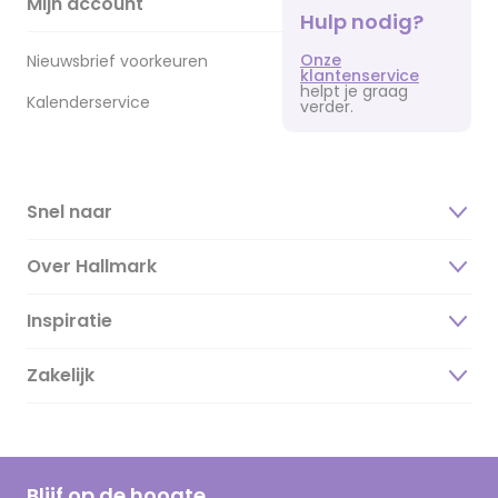
Mijn account
Hulp nodig?
Onze
Nieuwsbrief voorkeuren
klantenservice
helpt je graag
Kalenderservice
verder.
Snel naar
Over Hallmark
Inspiratie
Over ons
Duurzaamheid
Zakelijk
Magazine
Vacatures
Inspiratieteksten
Inloggen retailer
Werken bij Hallmark
Cadeau inspiratie
Hallmark Kaartclub
Blijf op de hoogte