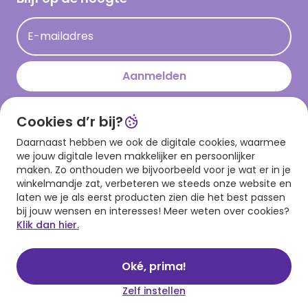
Kaartinspiratie
Acties
E-mailadres
Persberichten
Hallmark en Kinderpostzegels
Aanmelden
Cookies d’r bij?
Download onze app
Daarnaast hebben we ook de digitale cookies, waarmee
we jouw digitale leven makkelijker en persoonlijker
maken. Zo onthouden we bijvoorbeeld voor je wat er in je
winkelmandje zat, verbeteren we steeds onze website en
laten we je als eerst producten zien die het best passen
bij jouw wensen en interesses! Meer weten over cookies?
Klik dan hier.
Algemene voorwaarden
Privacy statement
Cookies
© 1999 - 2025 Hallmark
Oké, prima!
Zelf instellen