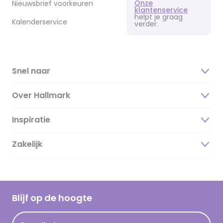
Onze
Nieuwsbrief voorkeuren
klantenservice
helpt je graag
Kalenderservice
verder.
Snel naar
Over Hallmark
Inspiratie
Over ons
Duurzaamheid
Zakelijk
Magazine
Vacatures
Inspiratieteksten
Inloggen retailer
Werken bij Hallmark
Cadeau inspiratie
Hallmark Kaartclub
Blijf op de hoogte
Kaartinspiratie
Acties