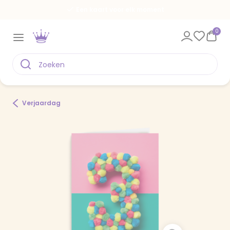
Een kaart voor elk moment
0
Verjaardag