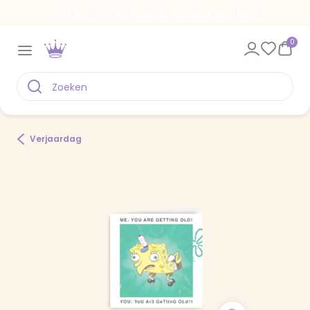
Voor 22.00 uur besteld, vandaag verstuurd
0
Verjaardag