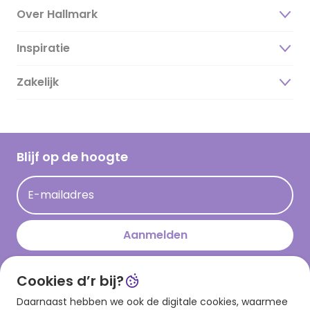
Over Hallmark
Inspiratie
Over ons
Duurzaamheid
Zakelijk
Magazine
Vacatures
Inspiratieteksten
Inloggen retailer
Werken bij Hallmark
Cadeau inspiratie
Hallmark Kaartclub
Blijf op de hoogte
Kaartinspiratie
Acties
E-mailadres
Persberichten
Hallmark en Kinderpostzegels
Aanmelden
Cookies d’r bij?
Download onze app
Daarnaast hebben we ook de digitale cookies, waarmee