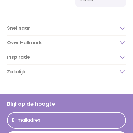
Snel naar
Over Hallmark
Inspiratie
Over ons
Duurzaamheid
Zakelijk
Magazine
Vacatures
Inspiratieteksten
Inloggen retailer
Werken bij Hallmark
Cadeau inspiratie
Hallmark Kaartclub
Blijf op de hoogte
Kaartinspiratie
Acties
E-mailadres
Persberichten