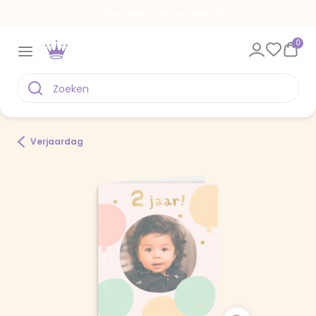
Een kaart voor elk moment
0
Verjaardag