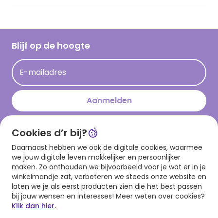
Vacatures
Inspiratieteksten
Inloggen retailer
Werken bij Hallmark
Cadeau inspiratie
Hallmark Kaartclub
Blijf op de hoogte
Kaartinspiratie
Acties
E-mailadres
Persberichten
Hallmark en Kinderpostzegels
Aanmelden
Cookies d’r bij?
Download onze app
Daarnaast hebben we ook de digitale cookies, waarmee
we jouw digitale leven makkelijker en persoonlijker
maken. Zo onthouden we bijvoorbeeld voor je wat er in je
winkelmandje zat, verbeteren we steeds onze website en
laten we je als eerst producten zien die het best passen
bij jouw wensen en interesses! Meer weten over cookies?
Klik dan hier.