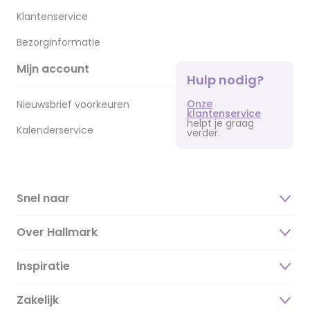
Klantenservice
Bezorginformatie
Mijn account
Hulp nodig?
Onze
Nieuwsbrief voorkeuren
klantenservice
helpt je graag
Kalenderservice
verder.
Snel naar
Over Hallmark
Inspiratie
Over ons
Duurzaamheid
Zakelijk
Magazine