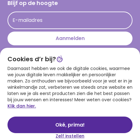
Hallmark Kaartclub
Blijf op de hoogte
Kaartinspiratie
Acties
E-mailadres
Persberichten
Hallmark en Kinderpostzegels
Aanmelden
Cookies d’r bij?
Download onze app
Daarnaast hebben we ook de digitale cookies, waarmee
we jouw digitale leven makkelijker en persoonlijker
maken. Zo onthouden we bijvoorbeeld voor je wat er in je
winkelmandje zat, verbeteren we steeds onze website en
laten we je als eerst producten zien die het best passen
bij jouw wensen en interesses! Meer weten over cookies?
Klik dan hier.
Algemene voorwaarden
Privacy statement
Cookies
© 1999 - 2025 Hallmark
Oké, prima!
Zelf instellen