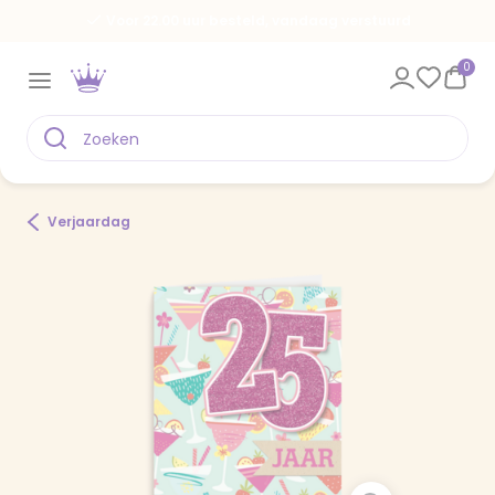
Voor 22.00 uur besteld, vandaag verstuurd
0
Verjaardag