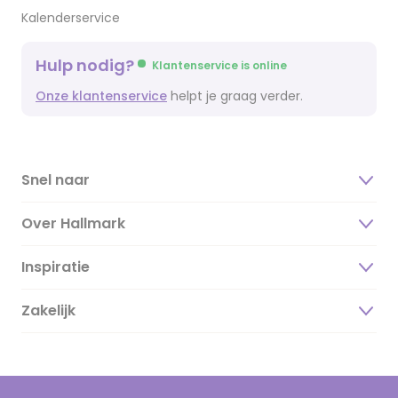
Kalenderservice
Hulp nodig?
Klantenservice is online
Onze klantenservice
helpt je graag verder.
Snel naar
Over Hallmark
Inspiratie
Over ons
Duurzaamheid
Zakelijk
Magazine
Vacatures
Inspiratieteksten
Inloggen retailer
Werken bij Hallmark
Cadeau inspiratie