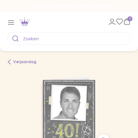
Voor 22.00 uur besteld, vandaag verstuurd
0
Verjaardag