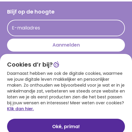
Cadeau inspiratie
Hallmark Kaartclub
Blijf op de hoogte
Kaartinspiratie
Acties
E-mailadres
Persberichten
Hallmark en Kinderpostzegels
Aanmelden
Cookies d’r bij?
Download onze app
Daarnaast hebben we ook de digitale cookies, waarmee
we jouw digitale leven makkelijker en persoonlijker
maken. Zo onthouden we bijvoorbeeld voor je wat er in je
winkelmandje zat, verbeteren we steeds onze website en
laten we je als eerst producten zien die het best passen
bij jouw wensen en interesses! Meer weten over cookies?
Klik dan hier.
Algemene voorwaarden
Privacy statement
Cookies
© 1999 - 2025 Hallmark
Oké, prima!