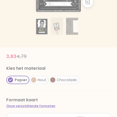
Price reduced from
to
3,83
4,79
Kies het materiaal
Papier
Hout
Chocolade
Formaat kaart
Onze verschillende formaten