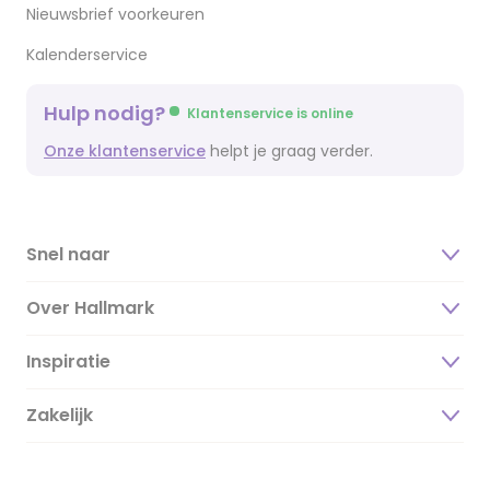
Nieuwsbrief voorkeuren
Kalenderservice
Hulp nodig?
Klantenservice is online
Onze klantenservice
helpt je graag verder.
Snel naar
Over Hallmark
Inspiratie
Over ons
Duurzaamheid
Zakelijk
Magazine
Vacatures
Inspiratieteksten
Inloggen retailer
Werken bij Hallmark