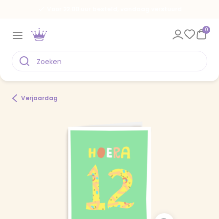
Voor 22.00 uur besteld, vandaag verstuurd
0
Verjaardag