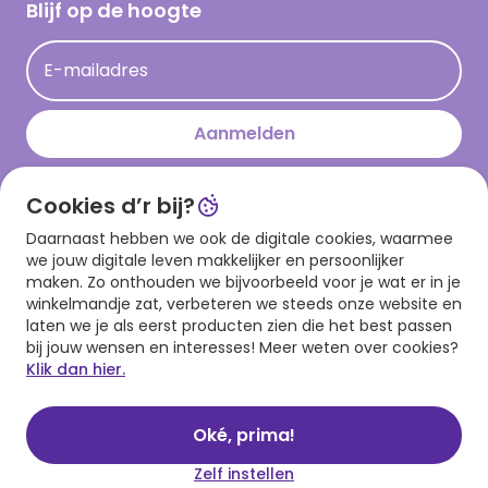
Hallmark Kaartclub
Blijf op de hoogte
Kaartinspiratie
Acties
E-mailadres
Persberichten
Hallmark en Kinderpostzegels
Aanmelden
Cookies d’r bij?
Download onze app
Daarnaast hebben we ook de digitale cookies, waarmee
we jouw digitale leven makkelijker en persoonlijker
maken. Zo onthouden we bijvoorbeeld voor je wat er in je
winkelmandje zat, verbeteren we steeds onze website en
laten we je als eerst producten zien die het best passen
bij jouw wensen en interesses! Meer weten over cookies?
Klik dan hier.
Algemene voorwaarden
Privacy statement
Cookies
© 1999 - 2025 Hallmark
Oké, prima!
Zelf instellen