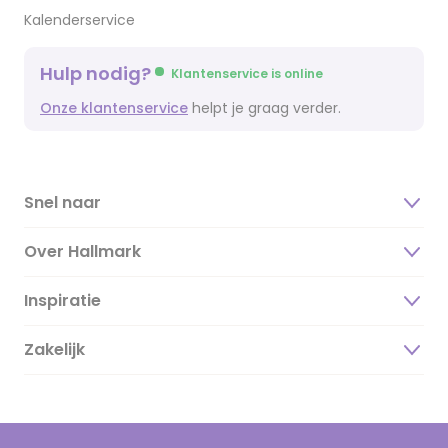
Kalenderservice
Hulp nodig?
Klantenservice is online
Onze klantenservice
helpt je graag verder.
Snel naar
Over Hallmark
Inspiratie
Over ons
Duurzaamheid
Zakelijk
Magazine
Vacatures
Inspiratieteksten
Inloggen retailer
Werken bij Hallmark
Cadeau inspiratie