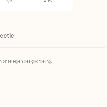
2,09
40%
ectie
n onze eigen designafdeling.