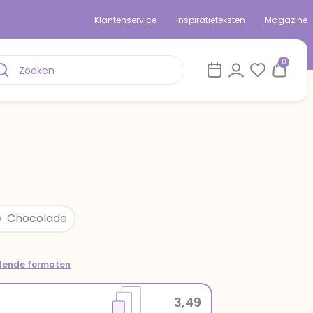
Klantenservice
Inspiratieteksten
Magazine
0
Chocolade
llende formaten
3,49