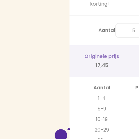
korting!
Aantal
Originele prijs
17,45
Aantal
P
1-4
5-9
10-19
20-29