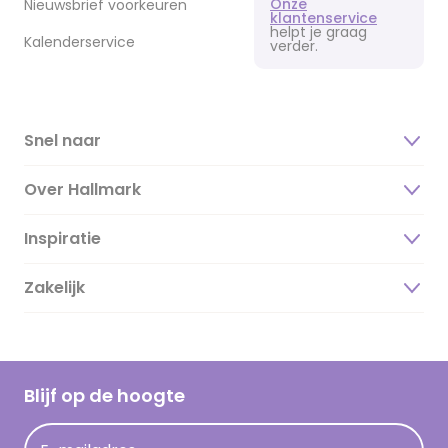
Onze
Nieuwsbrief voorkeuren
klantenservice
helpt je graag
Kalenderservice
verder.
Snel naar
Over Hallmark
Inspiratie
Over ons
Duurzaamheid
Zakelijk
Magazine
Vacatures
Inspiratieteksten
Inloggen retailer
Werken bij Hallmark
Cadeau inspiratie
Hallmark Kaartclub
Blijf op de hoogte
Kaartinspiratie
Acties