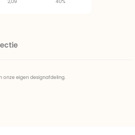
2,09
40%
ectie
n onze eigen designafdeling.