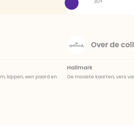
30+
Over de coll
Hallmark
m, kippen, een paard en
De mooiste kaarten, vers va