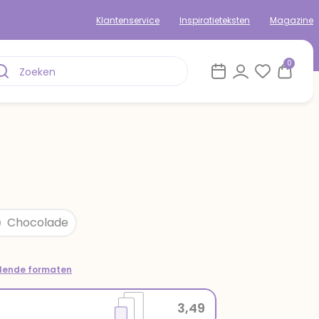
Klantenservice
Inspiratieteksten
Magazine
0
Chocolade
llende formaten
3,49