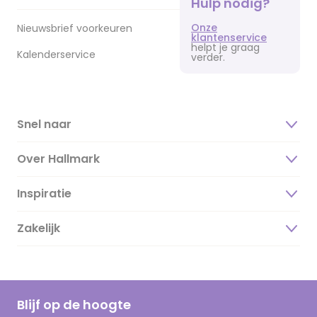
Hulp nodig?
Onze
Nieuwsbrief voorkeuren
klantenservice
helpt je graag
Kalenderservice
verder.
Snel naar
Over Hallmark
Inspiratie
Over ons
Duurzaamheid
Zakelijk
Magazine
Vacatures
Inspiratieteksten
Inloggen retailer
Werken bij Hallmark
Cadeau inspiratie
Hallmark Kaartclub
Blijf op de hoogte
Kaartinspiratie