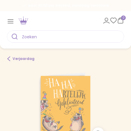
Voor 22.00 uur besteld, vandaag verstuurd
0
Verjaardag