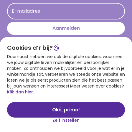
Acties
E-mailadres
Persberichten
Hallmark en Kinderpostzegels
Aanmelden
Cookies d’r bij?
Download onze app
Daarnaast hebben we ook de digitale cookies, waarmee
we jouw digitale leven makkelijker en persoonlijker
maken. Zo onthouden we bijvoorbeeld voor je wat er in je
winkelmandje zat, verbeteren we steeds onze website en
laten we je als eerst producten zien die het best passen
bij jouw wensen en interesses! Meer weten over cookies?
Klik dan hier.
Algemene voorwaarden
Privacy statement
Cookies
© 1999 - 2025 Hallmark
Oké, prima!
Zelf instellen