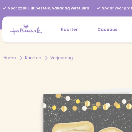
Voor 22.00 uur besteld, vandaag verstuurd
Spaar voor grat
Kaarten
Cadeaus
Home
Kaarten
Verjaardag