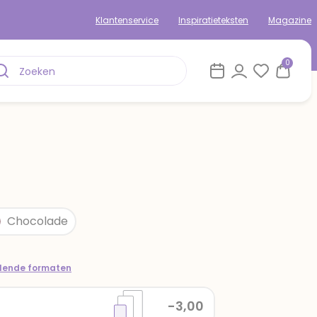
Klantenservice
Inspiratieteksten
Magazine
0
Chocolade
llende formaten
-3,00