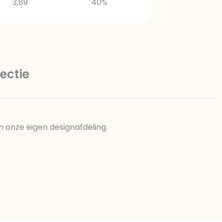
3,89
40%
ectie
n onze eigen designafdeling.