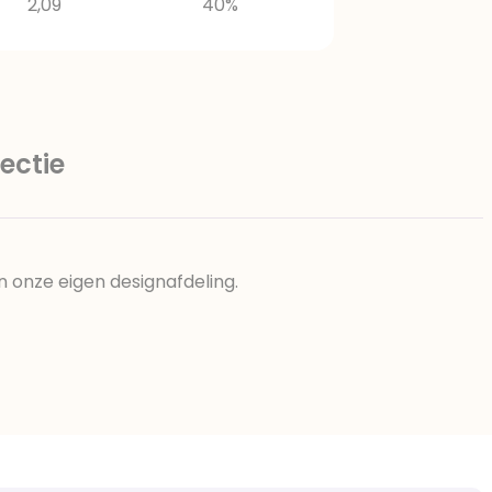
2,09
40%
ectie
n onze eigen designafdeling.