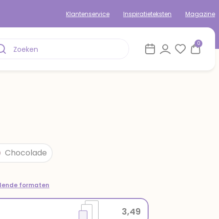
Klantenservice
Inspiratieteksten
Magazine
0
Chocolade
llende formaten
3,49