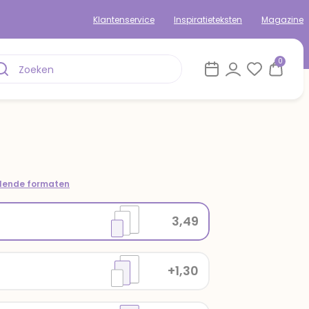
Klantenservice
Inspiratieteksten
Magazine
0
llende formaten
3,49
+1,30