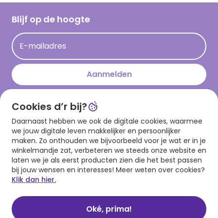
Cadeau inspiratie
Hallmark Kaartclub
Blijf op de hoogte
Kaartinspiratie
Acties
E-mailadres
Persberichten
Hallmark en Kinderpostzegels
Aanmelden
Cookies d’r bij?
Download onze app
Daarnaast hebben we ook de digitale cookies, waarmee
we jouw digitale leven makkelijker en persoonlijker
maken. Zo onthouden we bijvoorbeeld voor je wat er in je
winkelmandje zat, verbeteren we steeds onze website en
laten we je als eerst producten zien die het best passen
bij jouw wensen en interesses! Meer weten over cookies?
Klik dan hier.
Algemene voorwaarden
Privacy statement
Cookies
© 1999 - 2025 Hallmark
Oké, prima!