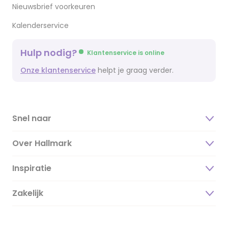
Nieuwsbrief voorkeuren
Kalenderservice
Hulp nodig?
Klantenservice is online
Onze klantenservice
helpt je graag verder.
Snel naar
Over Hallmark
Inspiratie
Over ons
Duurzaamheid
Zakelijk
Magazine
Vacatures
Inspiratieteksten
Inloggen retailer
Werken bij Hallmark