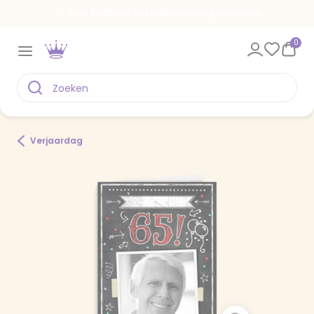
Voor 22.00 uur besteld, vandaag verstuurd
0
Verjaardag