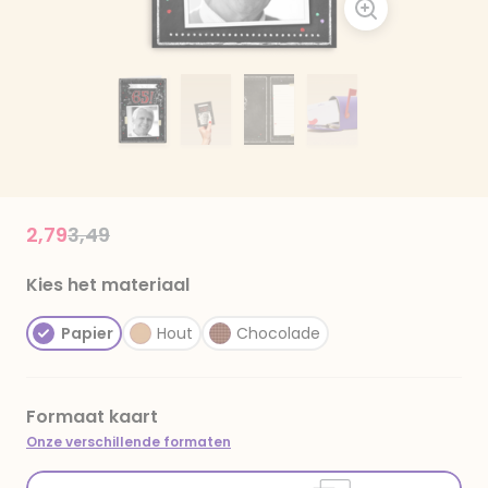
Price reduced from
to
2,79
3,49
Kies het materiaal
Papier
Hout
Chocolade
Formaat kaart
Onze verschillende formaten