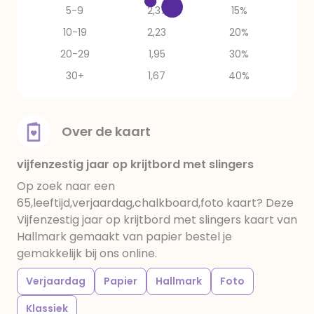
5-9
2,37
15%
10-19
2,23
20%
20-29
1,95
30%
30+
1,67
40%
Over de kaart
vijfenzestig jaar op krijtbord met slingers
Op zoek naar een
65,leeftijd,verjaardag,chalkboard,foto kaart? Deze
Vijfenzestig jaar op krijtbord met slingers kaart van
Hallmark gemaakt van papier bestel je
gemakkelijk bij ons online.
Verjaardag
Papier
Hallmark
Foto
Klassiek