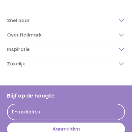
Snel naar
Over Hallmark
Inspiratie
Over ons
Duurzaamheid
Zakelijk
Magazine
Vacatures
Inspiratieteksten
Inloggen retailer
Werken bij Hallmark
Cadeau inspiratie
Hallmark Kaartclub
Blijf op de hoogte
Kaartinspiratie
Acties
E-mailadres
Persberichten
Hallmark en Kinderpostzegels
Aanmelden