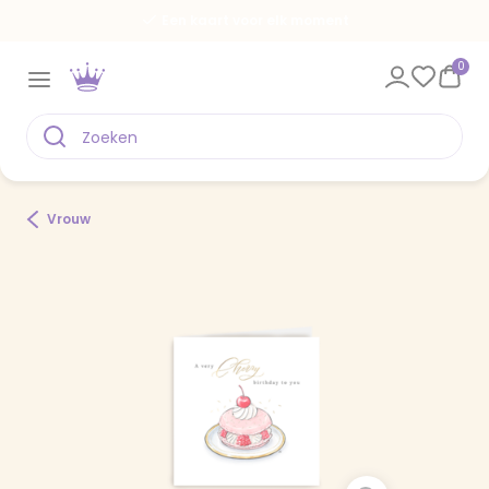
Een kaart voor elk moment
0
Vrouw