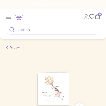
Een kaart voor elk moment
0
Vrouw