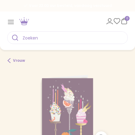
Voor 22.00 uur besteld, vandaag verstuurd
0
Vrouw