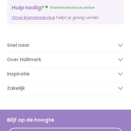
Hulp nodig?
Klantenservice is online
Onze klantenservice
helpt je graag verder.
Snel naar
Over Hallmark
Inspiratie
Over ons
Duurzaamheid
Zakelijk
Magazine
Vacatures
Inspiratieteksten
Inloggen retailer
Werken bij Hallmark
Cadeau inspiratie
Hallmark Kaartclub
Blijf op de hoogte
Kaartinspiratie
Acties