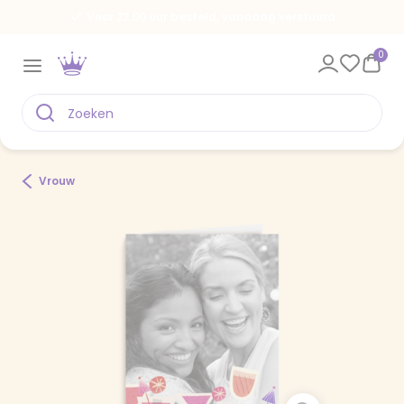
Voor 22.00 uur besteld, vandaag verstuurd
0
Vrouw