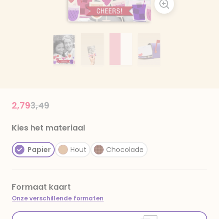
Price reduced from
to
2,79
3,49
Kies het materiaal
Papier
Hout
Chocolade
Formaat kaart
Onze verschillende formaten