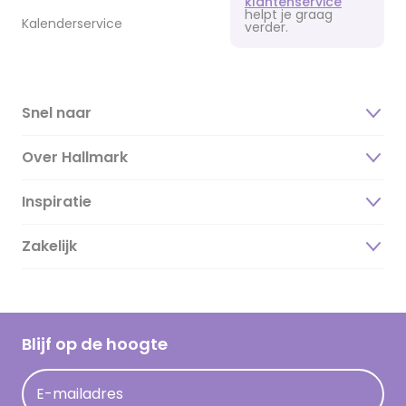
klantenservice
helpt je graag
Kalenderservice
verder.
Snel naar
Over Hallmark
Inspiratie
Over ons
Duurzaamheid
Zakelijk
Magazine
Vacatures
Inspiratieteksten
Inloggen retailer
Werken bij Hallmark
Cadeau inspiratie
Hallmark Kaartclub
Blijf op de hoogte
Kaartinspiratie
Acties
E-mailadres
Persberichten