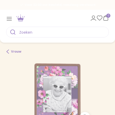
Voor 22.00 uur besteld, vandaag verstuurd
0
Vrouw