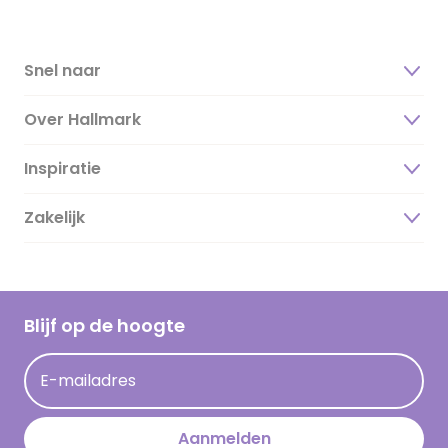
Snel naar
Over Hallmark
Inspiratie
Over ons
Duurzaamheid
Zakelijk
Magazine
Vacatures
Inspiratieteksten
Inloggen retailer
Werken bij Hallmark
Cadeau inspiratie
Hallmark Kaartclub
Blijf op de hoogte
Kaartinspiratie
Acties
E-mailadres
Persberichten
Hallmark en Kinderpostzegels
Aanmelden