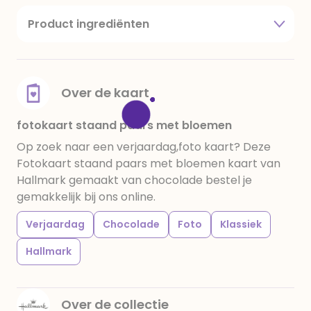
Product ingrediënten
suiker, cacaoboter, volle melkpoeder,
amandelen,cacaomassa, emulgator (sojalecithine),
natuurlijk vanille aroma, stabilisator: E420,
voedingszuur: citroenzuur E 330, verdikkingsmiddel
Over de kaart
E415, water, bevochtigingsmiddel E422, emulgator:
E433, kleurstoffen: E102, E110, E122: kan de activiteit en
fotokaart staand paars met bloemen
concentratie van kinderen negatief beïnvloeden,
Op zoek naar een verjaardag,foto kaart? Deze
E133, E151. Chocolade bevat ten minste 34%
Fotokaart staand paars met bloemen kaart van
cacaobestanddelen. Kan sporen van gluten
Hallmark gemaakt van chocolade bestel je
bevatten. Koel en droog bewaren.
gemakkelijk bij ons online.
Verjaardag
Chocolade
Foto
Klassiek
Hallmark
Over de collectie