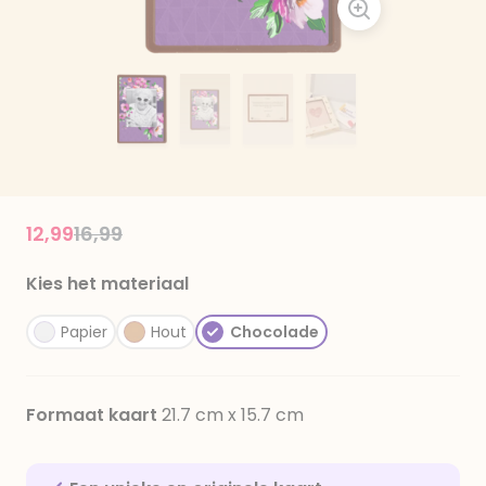
Price reduced from
to
12,99
16,99
Kies het materiaal
Papier
Hout
Chocolade
Formaat kaart
21.7 cm x 15.7 cm