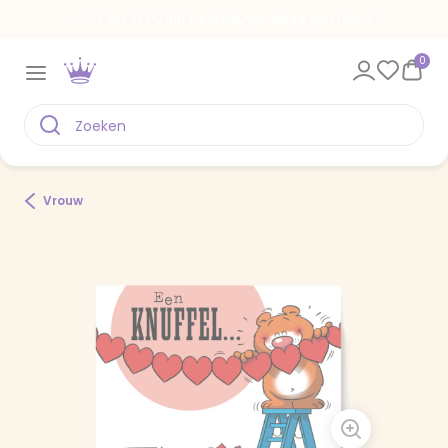
Voor 22.00 uur besteld, vandaag verstuurd
0
Vrouw