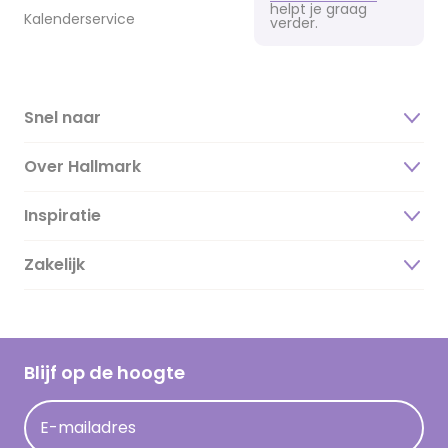
helpt je graag
Kalenderservice
verder.
Snel naar
Over Hallmark
Inspiratie
Over ons
Duurzaamheid
Zakelijk
Magazine
Vacatures
Inspiratieteksten
Inloggen retailer
Werken bij Hallmark
Cadeau inspiratie
Hallmark Kaartclub
Blijf op de hoogte
Kaartinspiratie
Acties
E-mailadres
Persberichten