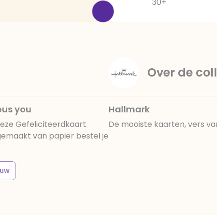
30+
Over de coll
ous you
Hallmark
eze Gefeliciteerdkaart
De mooiste kaarten, vers va
gemaakt van papier bestel je
ouw