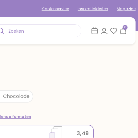
Klantenservice
Inspiratieteksten
Magazine
0
Chocolade
llende formaten
3,49