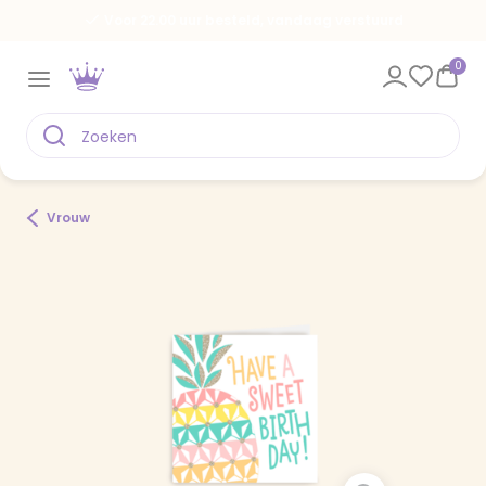
Voor 22.00 uur besteld, vandaag verstuurd
0
Vrouw