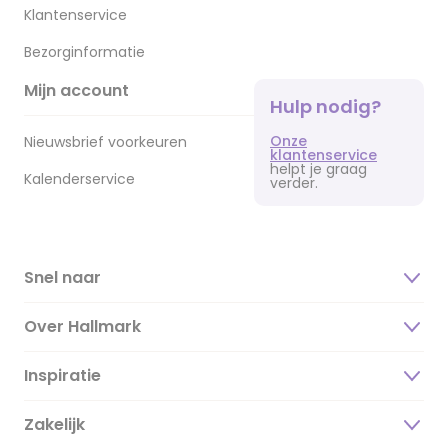
Klantenservice
Bezorginformatie
Mijn account
Hulp nodig?
Onze
Nieuwsbrief voorkeuren
klantenservice
helpt je graag
Kalenderservice
verder.
Snel naar
Over Hallmark
Inspiratie
Over ons
Duurzaamheid
Zakelijk
Magazine