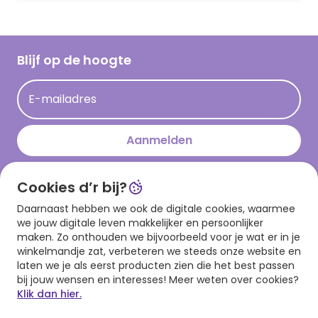
Vacatures
Inspiratieteksten
Inloggen retailer
Werken bij Hallmark
Cadeau inspiratie
Hallmark Kaartclub
Blijf op de hoogte
Kaartinspiratie
Acties
E-mailadres
Persberichten
Hallmark en Kinderpostzegels
Aanmelden
Cookies d’r bij?
Download onze app
Daarnaast hebben we ook de digitale cookies, waarmee
we jouw digitale leven makkelijker en persoonlijker
maken. Zo onthouden we bijvoorbeeld voor je wat er in je
winkelmandje zat, verbeteren we steeds onze website en
laten we je als eerst producten zien die het best passen
bij jouw wensen en interesses! Meer weten over cookies?
Klik dan hier.
Algemene voorwaarden
Privacy statement
Cookies