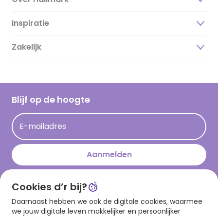
Inspiratie
Over ons
Duurzaamheid
Zakelijk
Magazine
Vacatures
Inspiratieteksten
Inloggen retailer
Werken bij Hallmark
Cadeau inspiratie
Hallmark Kaartclub
Blijf op de hoogte
Kaartinspiratie
Acties
E-mailadres
Persberichten
Hallmark en Kinderpostzegels
Aanmelden
Cookies d’r bij?
Download onze app
Daarnaast hebben we ook de digitale cookies, waarmee
we jouw digitale leven makkelijker en persoonlijker