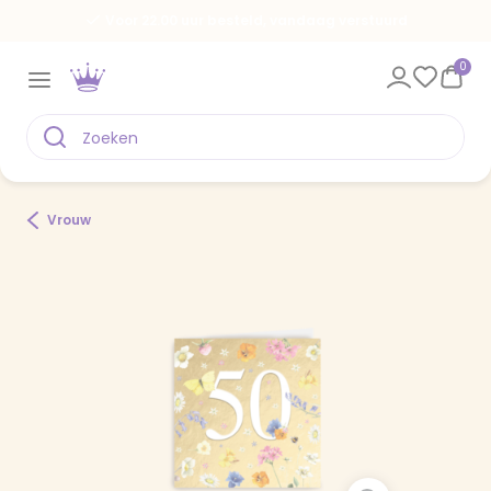
Voor 22.00 uur besteld, vandaag verstuurd
0
Vrouw