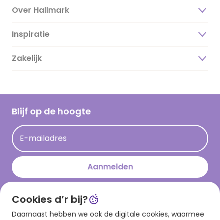
Over Hallmark
Inspiratie
Over ons
Duurzaamheid
Zakelijk
Magazine
Vacatures
Inspiratieteksten
Inloggen retailer
Werken bij Hallmark
Cadeau inspiratie
Hallmark Kaartclub
Blijf op de hoogte
Kaartinspiratie
Acties
E-mailadres
Persberichten
Hallmark en Kinderpostzegels
Aanmelden
Cookies d’r bij?
Download onze app
Daarnaast hebben we ook de digitale cookies, waarmee