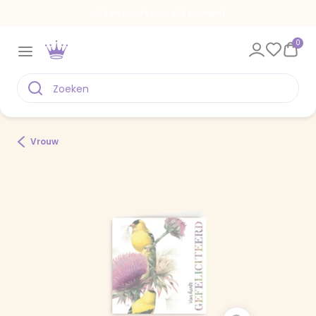
Een kaart voor elk moment
0
Vrouw