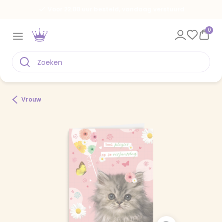
Voor 22.00 uur besteld, vandaag verstuurd
0
Vrouw