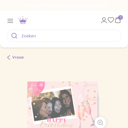
Voor 22.00 uur besteld, vandaag verstuurd
0
Vrouw