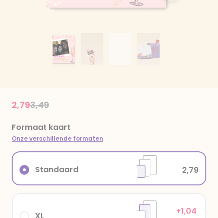
Price reduced from
to
2,79
3,49
Formaat kaart
Onze verschillende formaten
Standaard
2,79
+1,04
XL