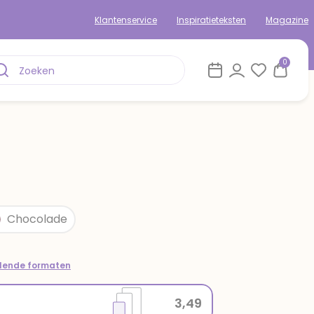
Klantenservice
Inspiratieteksten
Magazine
0
Chocolade
llende formaten
3,49