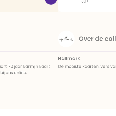
30+
Over de coll
Hallmark
rt 70 jaar karmijn kaart
De mooiste kaarten, vers va
ij ons online.