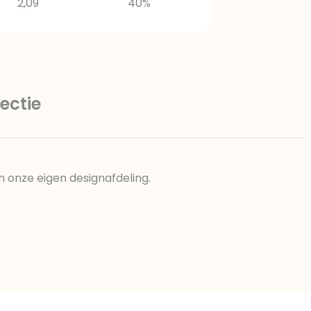
2,09
40%
ectie
n onze eigen designafdeling.