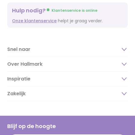
Hulp nodig?
Klantenservice is online
Onze klantenservice
helpt je graag verder.
Snel naar
Over Hallmark
Inspiratie
Over ons
Duurzaamheid
Zakelijk
Magazine
Vacatures
Inspiratieteksten
Inloggen retailer
Werken bij Hallmark
Cadeau inspiratie
Hallmark Kaartclub
Blijf op de hoogte
Kaartinspiratie