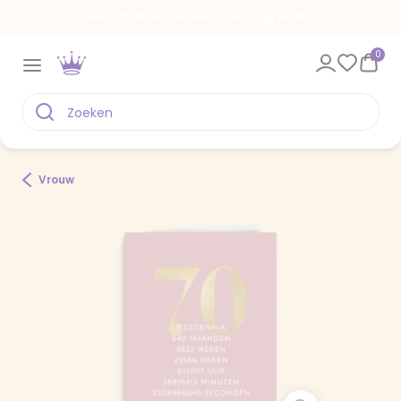
Voor 22.00 uur besteld, vandaag verstuurd
0
Vrouw