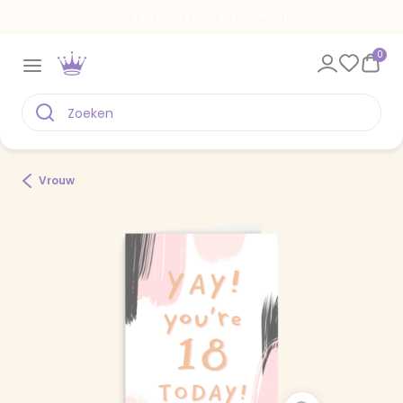
Een kaart voor elk moment
0
Vrouw