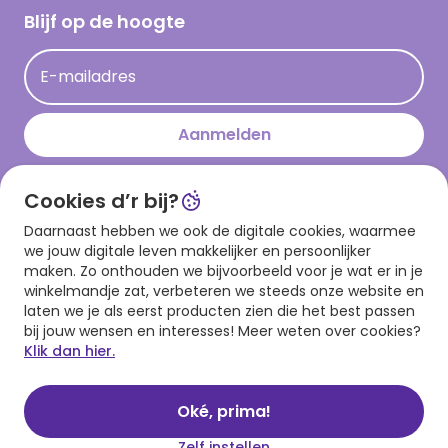
Hallmark Kaartclub
Blijf op de hoogte
Kaartinspiratie
Acties
E-mailadres
Persberichten
Hallmark en Kinderpostzegels
Aanmelden
Cookies d’r bij?
Download onze app
Daarnaast hebben we ook de digitale cookies, waarmee
we jouw digitale leven makkelijker en persoonlijker
maken. Zo onthouden we bijvoorbeeld voor je wat er in je
winkelmandje zat, verbeteren we steeds onze website en
laten we je als eerst producten zien die het best passen
bij jouw wensen en interesses! Meer weten over cookies?
Klik dan hier.
Algemene voorwaarden
Privacy statement
Cookies
© 1999 - 2025 Hallmark
Oké, prima!
Zelf instellen