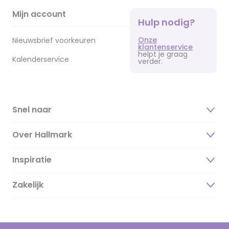
Mijn account
Hulp nodig?
Onze
Nieuwsbrief voorkeuren
klantenservice
helpt je graag
Kalenderservice
verder.
Snel naar
Over Hallmark
Inspiratie
Over ons
Duurzaamheid
Zakelijk
Magazine
Vacatures
Inspiratieteksten
Inloggen retailer
Werken bij Hallmark
Cadeau inspiratie