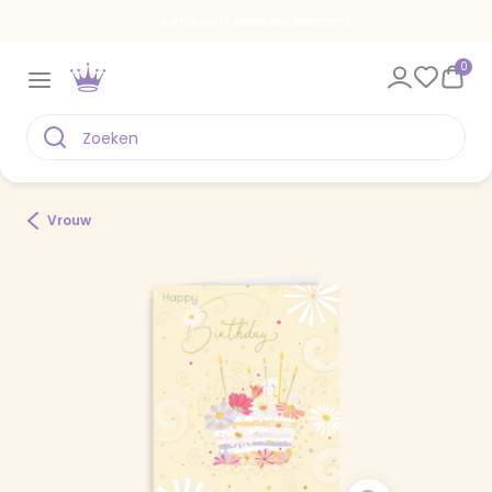
Een kaart voor elk moment
0
Vrouw