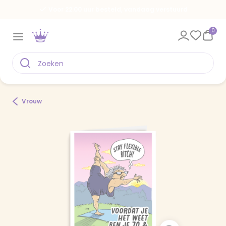
Voor 22.00 uur besteld, vandaag verstuurd
0
Vrouw