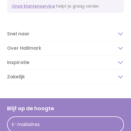
Onze klantenservice
helpt je graag verder.
Snel naar
Over Hallmark
Inspiratie
Over ons
Duurzaamheid
Zakelijk
Magazine
Vacatures
Inspiratieteksten
Inloggen retailer
Werken bij Hallmark
Cadeau inspiratie
Hallmark Kaartclub
Blijf op de hoogte
Kaartinspiratie
Acties
E-mailadres
Persberichten