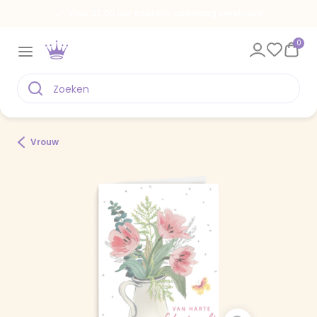
Voor 22.00 uur besteld, vandaag verstuurd
0
Vrouw