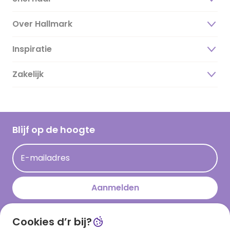
Over Hallmark
Inspiratie
Over ons
Duurzaamheid
Zakelijk
Magazine
Vacatures
Inspiratieteksten
Inloggen retailer
Werken bij Hallmark
Cadeau inspiratie
Hallmark Kaartclub
Blijf op de hoogte
Kaartinspiratie
Acties
E-mailadres
Persberichten
Hallmark en Kinderpostzegels
Aanmelden
Cookies d’r bij?
Download onze app