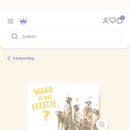
Een kaart voor elk moment
0
Verjaardag