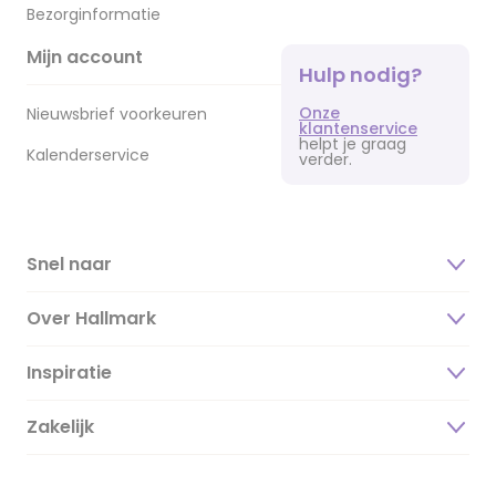
Bezorginformatie
Mijn account
Hulp nodig?
Onze
Nieuwsbrief voorkeuren
klantenservice
helpt je graag
Kalenderservice
verder.
Snel naar
Over Hallmark
Inspiratie
Over ons
Duurzaamheid
Zakelijk
Magazine
Vacatures
Inspiratieteksten
Inloggen retailer