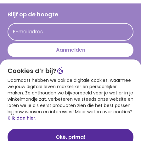
Werken bij Hallmark
Cadeau inspiratie
Hallmark Kaartclub
Blijf op de hoogte
Kaartinspiratie
Acties
E-mailadres
Persberichten
Hallmark en Kinderpostzegels
Aanmelden
Cookies d’r bij?
Download onze app
Daarnaast hebben we ook de digitale cookies, waarmee
we jouw digitale leven makkelijker en persoonlijker
maken. Zo onthouden we bijvoorbeeld voor je wat er in je
winkelmandje zat, verbeteren we steeds onze website en
laten we je als eerst producten zien die het best passen
bij jouw wensen en interesses! Meer weten over cookies?
Klik dan hier.
Algemene voorwaarden
Privacy statement
Cookies
© 1999 - 2025 Hallmark
Oké, prima!