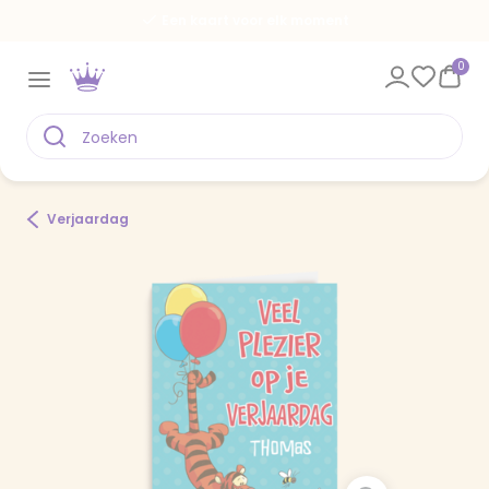
Een kaart voor elk moment
0
Verjaardag