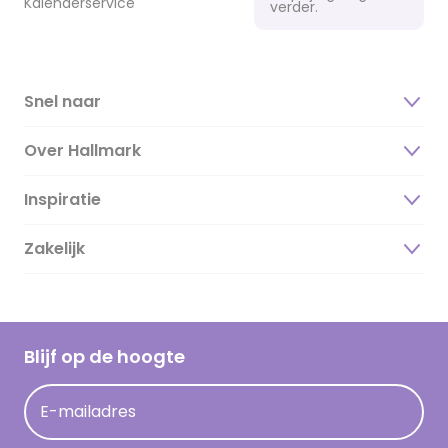
Kalenderservice
verder.
Snel naar
Over Hallmark
Inspiratie
Over ons
Duurzaamheid
Zakelijk
Magazine
Vacatures
Inspiratieteksten
Inloggen retailer
Werken bij Hallmark
Cadeau inspiratie
Hallmark Kaartclub
Blijf op de hoogte
Kaartinspiratie
Acties
E-mailadres
Persberichten