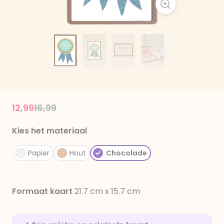
Price reduced from
to
12,99
16,99
Kies het materiaal
Papier
Hout
Chocolade
Formaat kaart
21.7 cm x 15.7 cm