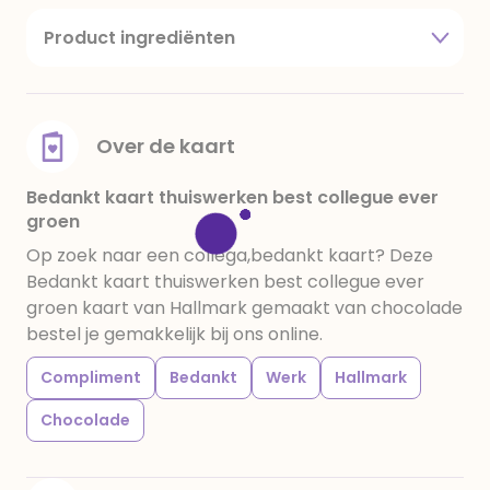
Product ingrediënten
suiker, cacaoboter, volle melkpoeder,
amandelen,cacaomassa, emulgator (sojalecithine),
natuurlijk vanille aroma, stabilisator: E420,
voedingszuur: citroenzuur E 330, verdikkingsmiddel
Over de kaart
E415, water, bevochtigingsmiddel E422, emulgator:
E433, kleurstoffen: E102, E110, E122: kan de activiteit en
Bedankt kaart thuiswerken best collegue ever
groen
concentratie van kinderen negatief beïnvloeden,
E133, E151. Chocolade bevat ten minste 34%
Op zoek naar een collega,bedankt kaart? Deze
cacaobestanddelen. Kan sporen van gluten
Bedankt kaart thuiswerken best collegue ever
bevatten. Koel en droog bewaren.
groen kaart van Hallmark gemaakt van chocolade
bestel je gemakkelijk bij ons online.
Compliment
Bedankt
Werk
Hallmark
Chocolade