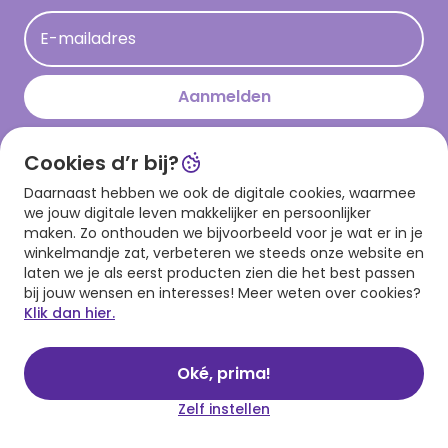
Acties
E-mailadres
Persberichten
Hallmark en Kinderpostzegels
Aanmelden
Cookies d’r bij?
Download onze app
Daarnaast hebben we ook de digitale cookies, waarmee
we jouw digitale leven makkelijker en persoonlijker
maken. Zo onthouden we bijvoorbeeld voor je wat er in je
winkelmandje zat, verbeteren we steeds onze website en
laten we je als eerst producten zien die het best passen
bij jouw wensen en interesses! Meer weten over cookies?
Klik dan hier.
Algemene voorwaarden
Privacy statement
Cookies
© 1999 - 2025 Hallmark
Oké, prima!
Zelf instellen