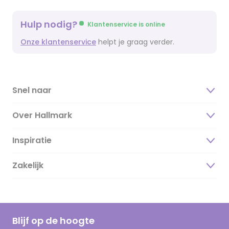
Hulp nodig?
Klantenservice is online
Onze klantenservice
helpt je graag verder.
Snel naar
Over Hallmark
Inspiratie
Over ons
Duurzaamheid
Zakelijk
Magazine
Vacatures
Inspiratieteksten
Inloggen retailer
Werken bij Hallmark
Cadeau inspiratie
Hallmark Kaartclub
Blijf op de hoogte
Kaartinspiratie