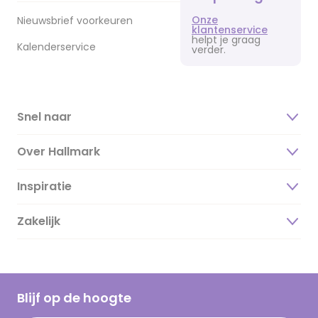
Onze
Nieuwsbrief voorkeuren
klantenservice
helpt je graag
Kalenderservice
verder.
Snel naar
Over Hallmark
Inspiratie
Over ons
Duurzaamheid
Zakelijk
Magazine
Vacatures
Inspiratieteksten
Inloggen retailer
Werken bij Hallmark
Cadeau inspiratie
Hallmark Kaartclub
Blijf op de hoogte
Kaartinspiratie