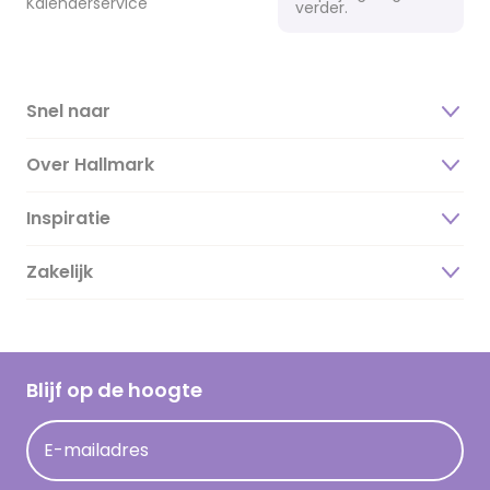
Kalenderservice
verder.
Snel naar
Over Hallmark
Inspiratie
Over ons
Duurzaamheid
Zakelijk
Magazine
Vacatures
Inspiratieteksten
Inloggen retailer
Werken bij Hallmark
Cadeau inspiratie
Hallmark Kaartclub
Blijf op de hoogte
Kaartinspiratie
Acties
E-mailadres
Persberichten