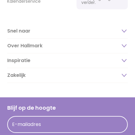
Kalenderservice
verder.
Snel naar
Over Hallmark
Inspiratie
Over ons
Duurzaamheid
Zakelijk
Magazine
Vacatures
Inspiratieteksten
Inloggen retailer
Werken bij Hallmark
Cadeau inspiratie
Hallmark Kaartclub
Blijf op de hoogte
Kaartinspiratie
Acties
E-mailadres
Persberichten