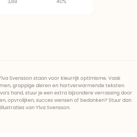
3,89
40%
 Ylva Svensson staan voor kleurrijk optimisme. Vaak
emen, grappige dieren en hartverwarmende teksten.
va’s hand, stuur je een extra bijzondere verrassing door
sen, opvrolijken, succes wensen of bedanken? Stuur dan
llustraties van Ylva Svensson.