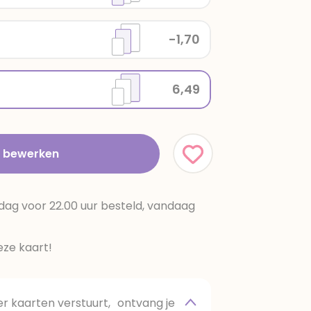
-1,70
6,49
t bewerken
dag voor 22.00 uur besteld, vandaag
ze kaart!
 kaarten verstuurt, ontvang je