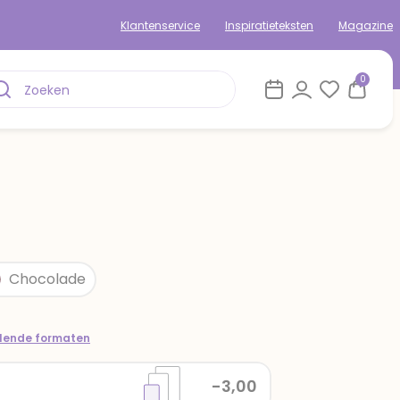
Klantenservice
Inspiratieteksten
Magazine
0
Chocolade
llende formaten
-3,00