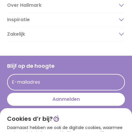
Over Hallmark
Inspiratie
Over ons
Duurzaamheid
Zakelijk
Magazine
Vacatures
Inspiratieteksten
Inloggen retailer
Werken bij Hallmark
Cadeau inspiratie
Hallmark Kaartclub
Blijf op de hoogte
Kaartinspiratie
Acties
E-mailadres
Persberichten
Hallmark en Kinderpostzegels
Aanmelden
Cookies d’r bij?
Download onze app
Daarnaast hebben we ook de digitale cookies, waarmee